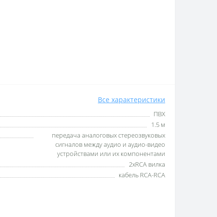
Все характеристики
ПВХ
1.5 м
передача аналоговых стереозвуковых
сигналов между аудио и аудио-видео
устройствами или их компонентами
2хRCA вилка
кабель RCA-RCA