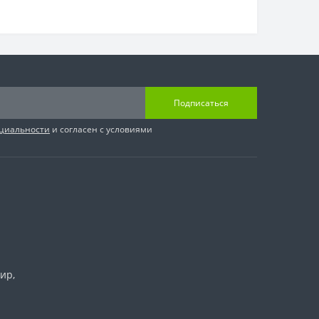
Подписаться
циальности
и согласен с условиями
ир,