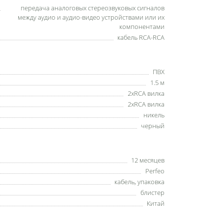
передача аналоговых стереозвуковых сигналов
между аудио и аудио-видео устройствами или их
компонентами
кабель RCA-RCA
ПВХ
1.5 м
2хRCA вилка
2хRCA вилка
никель
черный
12 месяцев
Perfeo
кабель, упаковка
блистер
Китай