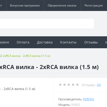
ат
Бонусная программа
Оформление заказа
Регистрация
азине
Оплата
Доставка
Контакты
Отзывы
2 2xRCA вилка - 2xRCA вилка (1.5 м)
RCA вилка - 2xRCA вилка (1.5 м)
Отзывы:
(0)
Производитель:
PERFEO
Модель:
R3002