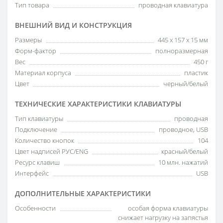
Тип товара
проводная клавиатура
ВНЕШНИЙ ВИД И КОНСТРУКЦИЯ
Размеры
445 х 157 х 15 мм
Форм-фактор
полноразмерная
Вес
450 г
Материал корпуса
пластик
Цвет
черный/белый
ТЕХНИЧЕСКИЕ ХАРАКТЕРИСТИКИ КЛАВИАТУРЫ
Тип клавиатуры
проводная
Подключение
проводное, USB
Количество кнопок
104
Цвет надписей РУС/ENG
красный/белый
Ресурс клавиш
10 млн. нажатий
Интерфейс
USB
ДОПОЛНИТЕЛЬНЫЕ ХАРАКТЕРИСТИКИ
Особенности
особая форма клавиатуры
снижает нагрузку на запястья