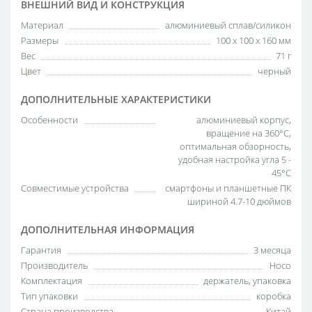
ВНЕШНИЙ ВИД И КОНСТРУКЦИЯ
Материал
алюминиевый сплав/силикон
Размеры
100 х 100 х 160 мм
Вес
71 г
Цвет
черный
ДОПОЛНИТЕЛЬНЫЕ ХАРАКТЕРИСТИКИ
Особенности
алюминиевый корпус,
вращение на 360°C,
оптимальная обзорность,
удобная настройка угла 5 -
45°C
Совместимые устройства
смартфоны и планшетные ПК
шириной 4.7-10 дюймов
ДОПОЛНИТЕЛЬНАЯ ИНФОРМАЦИЯ
Гарантия
3 месяца
Производитель
Hoco
Комплектация
держатель, упаковка
Тип упаковки
коробка
Страна производства
Китай