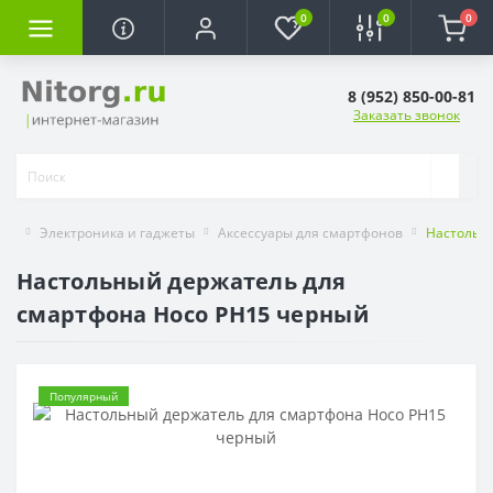
0
0
0
8 (952) 850-00-81
Заказать звонок
Электроника и гаджеты
Аксессуары для смартфонов
Настольн
Настольный держатель для
смартфона Hoco PH15 черный
Популярный