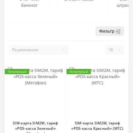
банкнот
штрих-
Фильтр
Популярный
Популярный
SIM-карта SIM2M, тариф
SIM-карта SIM2M, тариф
«POS-касса Зеленый»
«POS-касса Красный» (МТС)