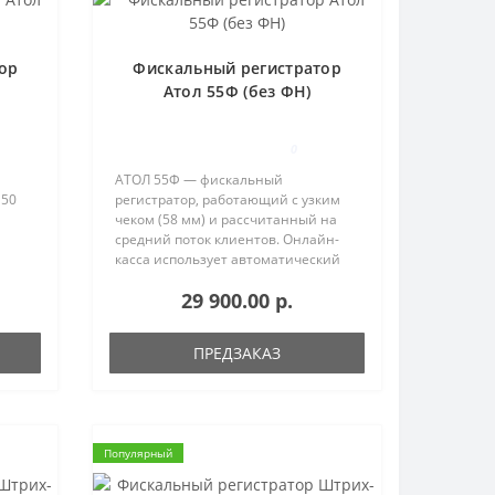
ор
Фискальный регистратор
Атол 55Ф (без ФН)
0
АТОЛ 55Ф — фискальный
 50
регистратор, работающий с узким
чеком (58 мм) и рассчитанный на
средний поток клиентов. Онлайн-
касса использует автоматический
зоне.
отрезчик чековой ленты японского
29 900.00 р.
производства. Надежный механизм
защищает от заклинивания ножа.
АТОЛ ..
ПРЕДЗАКАЗ
Популярный