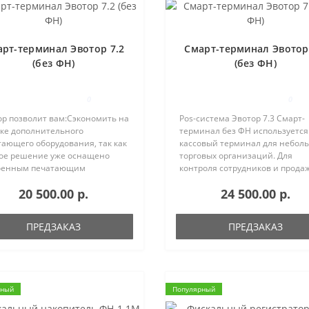
рт-терминал Эвотор 7.2
Смарт-терминал Эвотор
(без ФН)
(без ФН)
0
0
ор позволит вам:Сэкономить на
Pos-система Эвотор 7.3 Смарт-
пке дополнительного
терминал без ФН используется
тающего оборудования, так как
кассовый терминал для небол
ое решение уже оснащено
торговых организаций. Для
оенным печатающим
контроля сотрудников и прода
йством;Вести учет товаров и
используется личный кабинет.
20 500.00 р.
24 500.00 р.
татков;Сделать ваш бизнес
Автономная работа до 14 часов
рачным для вас;Управлять
Ширина ленты - 57 мм. ПО: Evo
влей с моб..
OS, вер..
ПРЕДЗАКАЗ
ПРЕДЗАКАЗ
рный
Популярный