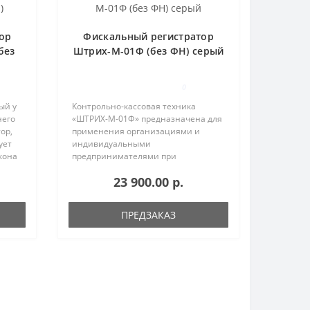
ор
Фискальный регистратор
без
Штрих-М-01Ф (без ФН) серый
0
ый у
Контрольно-кассовая техника
него
«ШТРИХ-М-01Ф» предназначена для
ор,
применения организациями и
ует
индивидуальными
кона
предпринимателями при
осуществлении ими расчетов. ККТ
23 900.00 р.
ными
применяется только при наличии
установленного внутри её корпуса
фискального накопителя. ..
ПРЕДЗАКАЗ