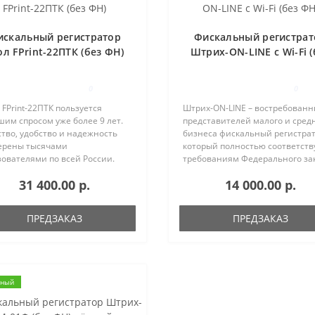
искальный регистратор
Фискальный регистрат
ол FPrint-22ПТК (без ФН)
Штрих-ON-LINE с Wi-Fi (
ФН)
0
0
FPrint-22ПТК пользуется
Штрих-ON-LINE – востребованн
им спросом уже более 9 лет.
представителей малого и сред
тво, удобство и надежность
бизнеса фискальный регистрат
ерены тысячами
который полностью соответств
ователями по всей России.
требованиям Федерального за
естим с более чем 120
№ 54-ФЗ. Компактный аппарат
31 400.00 р.
14 000.00 р.
ниями кассового ПО. Скорость
достойно справляется с основ
и до 200 мм/сек и
функциями: передача данных ..
атический отрезчик ..
ПРЕДЗАКАЗ
ПРЕДЗАКАЗ
рный