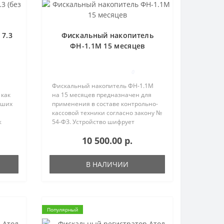
 7.3
Фискальный накопитель
ФН-1.1М 15 месяцев
0
Фискальный накопитель ФН-1.1М
 как
на 15 месяцев предназначен для
ьших
применения в составе контрольно-
кассовой техники согласно закону №
ж
54-ФЗ. Устройство шифрует
фискальные документы и
10 500.00 р.
.
обеспечивает их передачу в
tor
налоговые органы через оператора
фискальных да..
В НАЛИЧИИ
Популярный