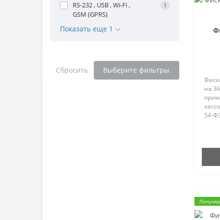
RS-232 , USB , Wi-Fi ,
1
GSM (GPRS)
Показать еще 1
Ф
Сбросить
Выберите фильтры
Фиск
на 3
прим
кассо
54-Ф
фиск
обесп
нало
фиска
Популя