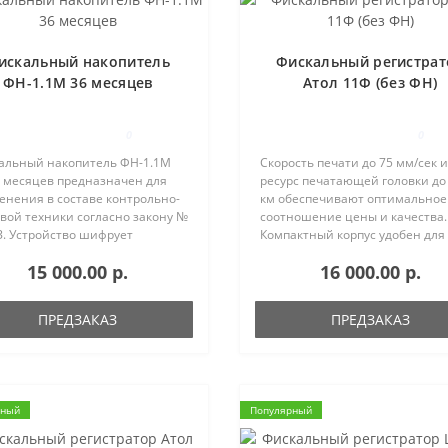
искальный накопитель
Фискальный регистрат
ФН-1.1М 36 месяцев
Атол 11Ф (без ФН)
0
0
альный накопитель ФН-1.1М
Скорость печати до 75 мм/сек и
6 месяцев предназначен для
ресурс печатающей головки до
енения в составе контрольно-
км обеспечивают оптимальное
вой техники согласно закону №
соотношение цены и качества.
З. Устройство шифрует
Компактный корпус удобен для
альные документы и
работы в небольшой кассовой 
15 000.00 р.
16 000.00 р.
ечивает их передачу в
Узкая чековая лента 58 и 44 мм
говые органы через оператора
экономит ваши деньги на
льных да..
расходных ма..
ПРЕДЗАКАЗ
ПРЕДЗАКАЗ
рный
Популярный