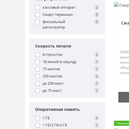
кассовый аппарат
2
Смарт-терминал
5
фискальный
5
Сма
регистратор
Скорость печати
SIGM
8 строк/сек
2
мага
18 линий в секунду
1
можн
«Мар
75 мм/сек
1
элек
200 мм/сек
2
«Чес
до 200 мм/с
влож
1
дубл
до 75 мм/с
1
в лич
Оперативная память
1 ГБ
5
Популя
1 Гб/2 Гб/4 Гб
1