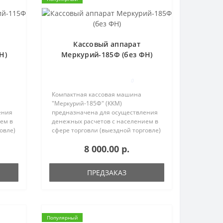
Кассовый аппарат
Н)
Меркурий-185Ф (без ФН)
0
Компактная кассовая машина
"Меркурий-185Ф" (ККМ)
ения
предназначена для осуществления
ем в
денежных расчетов с населением в
овле)
сфере торговли (выездной торговле)
и в сфере услуг, в том числе на
8 000.00 р.
автомобильном транспорте
).
(автобусах и маршрутных такси).
МЕРКУРИЙ-185..
ПРЕДЗАКАЗ
Популярный