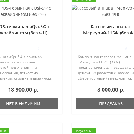
OS-терминал aQsi-5Ф с
Кассовый аппарат
эквайрингом (без ФН)
Меркурий-115Ф (без Ф
0
0
инал aQsi 5Ф с приемом
Компактная кассовая машина
вских карт отличается
"Меркурий-115Ф" (ККМ)
тотой подключения и
предназначена для осуществл
льзования, легкостью
денежных расчетов с населени
вления, стильным дизайном,
сфере торговли (выездной торг
ым соответствием актуальным
и в сфере услуг, в том числе на
18 900.00 р.
8 000.00 р.
нодательным требованиям.
автомобильном транспорте
оважно, что aQsi 5 с
(автобусах и маршрутных такси
йрингом позволяет принима..
МЕРКУРИЙ-115..
НЕТ В НАЛИЧИИ
ПРЕДЗАКАЗ
рный
Популярный