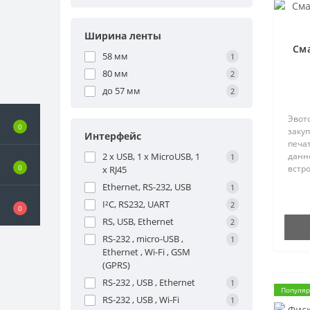
Ширина ленты
Сма
58 мм
1
80 мм
2
до 57 мм
2
Эвот
0
заку
Интерфейс
печа
2 x USB, 1 х MicroUSB, 1
данн
1
0
встр
x RJ45
устро
Ethernet, RS-232, USB
1
их ос
I²C, RS232, UART
2
проз
0
торго
RS, USB, Ethernet
2
RS-232 , micro-USB ,
1
Ethernet , Wi-Fi , GSM
(GPRS)
RS-232 , USB , Ethernet
1
Популя
RS-232 , USB , Wi-Fi
1