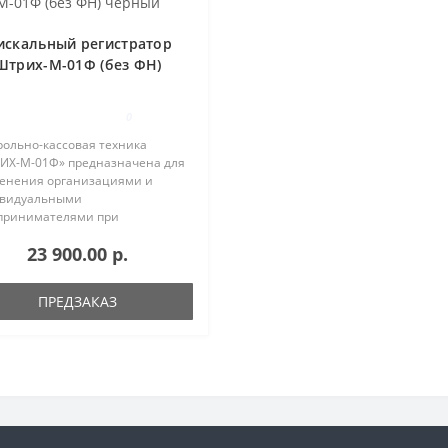
искальный регистратор
Штрих-М-01Ф (без ФН)
чёрный
0
рольно-кассовая техника
ИХ-М-01Ф» предназначена для
енения организациями и
видуальными
принимателями при
ествлении ими расчетов. ККТ
23 900.00 р.
еняется только при наличии
овленного внутри её корпуса
льного накопителя. ..
ПРЕДЗАКАЗ