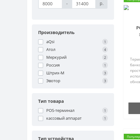
-
р.
P
Производитель
aQsi
1
Атол
4
Меркурий
2
Терм
Россия
банко
1
прос
Штрих-М
3
испо
Эвотор
3
обно
полн
зако
Немал
Тип товара
эква
POS-терминал
1
кассовый аппарат
1
Популя
Тип устройства