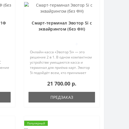
01Ф
Смарт-терминал Эвотор 5i с
эквайрингом (без ФН)
0
Онлайн-касса «Эвотор 5i» — это
решение 2 в 1. В одном компактном
С
устройстве умещаются касса и
чение
терминал для приёма карт. Эвотор
5i подойдёт всем, кто принимает
платежи на выезде: курьерским
21 700.00 р.
ений.
службам, интернет-магазинам,
йдет
магазинам с курьерской доставкой..
ПРЕДЗАКАЗ
Популярный