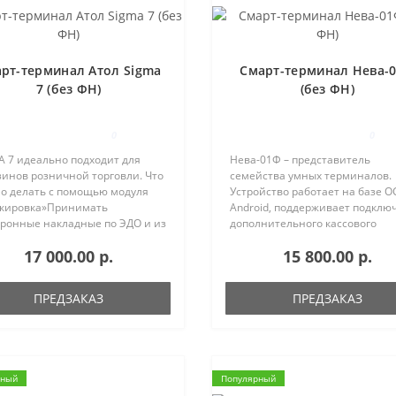
рт-терминал Атол Sigma
Смарт-терминал Нева-
7 (без ФН)
(без ФН)
0
0
A 7 идеально подходит для
Нева-01Ф – представитель
зинов розничной торговли. Что
семейства умных терминалов.
о делать с помощью модуля
Устройство работает на базе О
кировка»Принимать
Android, поддерживает подклю
тронные накладные по ЭДО и из
дополнительного кассового
тного ЗНАКа».Проверять
оборудования и работает со
17 000.00 р.
15 800.00 р.
енные коды — нет ли в них
множеством полезных прилож
ей и ошибок.Принимать товар
Данная модель идеально подо
н..
для: павильоно..
ПРЕДЗАКАЗ
ПРЕДЗАКАЗ
рный
Популярный