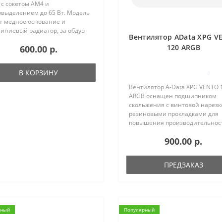
 с сокетом AM4 и
овыделением до 65 Вт. Модель
т медное основание и
иниевый радиатор, за обдув
Вентилятор AData XPG V
ого отвечает 92 мм
120 ARGB
600.00 р.
илятор, подключение которого
ствляется к 4-pin разъему на
инской пла..
В КОРЗИНУ
0
Вентилятор A-Data XPG VENTO 
ARGB оснащен подшипником
скольжения с винтовой нарезк
резиновыми прокладками для
повышения производительнос
гарантии тихой работы.
900.00 р.
Спиральные канавки хорошо
смазывают вал, позволяя
вентилятору быстро набирать с
ПРЕДЗАКАЗ
рный
Популярный