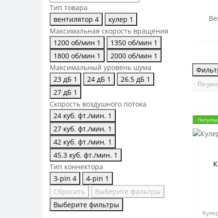
Тип товара
Ве
вентилятор
4
кулер
1
Максимальная скорость вращения
1200 об/мин
1
1350 об/мин
1
1800 об/мин
1
2000 об/мин
1
Максимальный уровень шума
Фильт
23 дБ
1
24 дБ
1
26.5 дБ
1
27 дБ
1
Скорость воздушного потока
24 куб. фт./мин.
1
Популя
27 куб. фт./мин.
1
42 куб. фт./мин.
1
45.3 куб. фт./мин.
1
К
Тип коннектора
3-pin
4
4-pin
1
Сбросить
Выберите фильтры
Выберите фильтры
Кулер