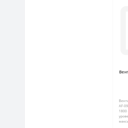
Вен
Венти
AF-09
1800
урове
макс
Моде