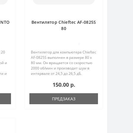
ENTO
Вентилятор Chieftec AF-0825S
80
0
120
Вентилятор для компьютера Chieftec
AF-0825S выполнен в размере 80 х
ой и
80 мм. Он вращается со скоростью
2000 об/мин и производит шум в
ти и
интервале от 24,5 до 26,5 дБ.
Лопасти вентилятора изготовлены
150.00 р.
из пластика. Модель снабжена
коннектором типа 3 PIN. Бла..
..
ПРЕДЗАКАЗ