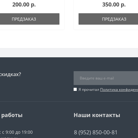
200.00 р.
350.00 р.
 и весит 98,7 г. Благодаря
равняется 24 дБ, максимальны
ктору типа 3 PIN подключа..
27 дБ. Для подключени..
ПРЕДЗАКАЗ
ПРЕДЗАКАЗ
скидках?
Я прочитал
Политика конфиден
 работы
Наши контакты
8 (952) 850-00-81
 с 9:00 до 19:00