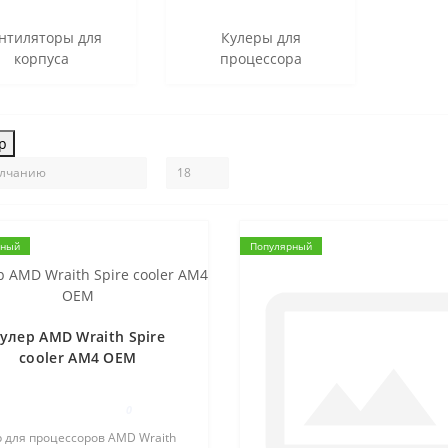
нтиляторы для
Кулеры для
корпуса
процессора
р
рный
Популярный
улер AMD Wraith Spire
cooler AM4 OEM
0
 для процессоров AMD Wraith