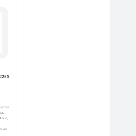
225S
eftec
ка.
0 мм,
/мин.
а