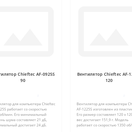
тилятор Chieftec AF-0925S
Вентилятор Chieftec AF-1
90
120
0
0
лятор для компьютера Chieftec
Вентилятор для компьютера Chi
25S работает со скоростью
AF-1225S изготовлен из пласти
 об/мин. Его минимальный
Его размер составляет 120 х 12
нь шума составляет 21 дБ,
вес достигает 151,9 г. Модель
имальный достигает 24 дБ.
работает со скоростью 1350 об
ль выполнена в размере 90 х
Ее минимальный уровень шум