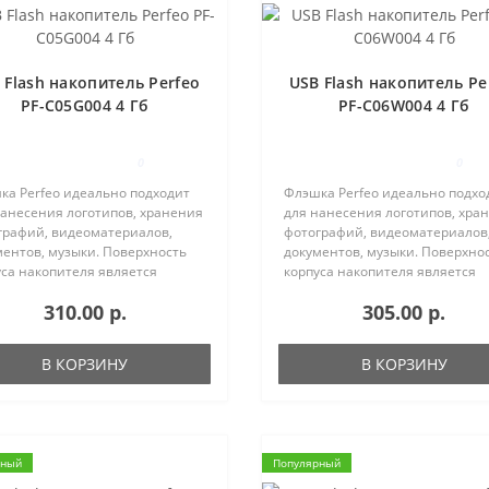
 Flash накопитель Perfeo
USB Flash накопитель Pe
PF-C05G004 4 Гб
PF-C06W004 4 Гб
0
0
ка Perfeo идеально подходит
Флэшка Perfeo идеально подхо
нанесения логотипов, хранения
для нанесения логотипов, хра
графий, видеоматериалов,
фотографий, видеоматериалов
ментов, музыки. Поверхность
документов, музыки. Поверхно
уса накопителя является
корпуса накопителя является
ой. Корпус имеет отверстие
матовой. Корпус имеет отверс
310.00 р.
305.00 р.
нурка.Купить USB Flash
для шнурка.Купить USB Flash
итель Perfeo Вы можете в ..
накопитель Perfeo Вы можете в 
В КОРЗИНУ
В КОРЗИНУ
рный
Популярный