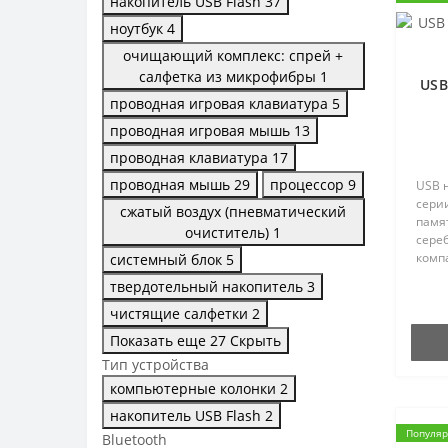
накопитель USB Flash
37
ноутбук
4
очищающий комплекс: спрей +
салфетка из микрофибры
1
USB
проводная игровая клавиатура
5
проводная игровая мышь
13
проводная клавиатура
17
проводная мышь
29
процессор
9
USB н
сери
сжатый воздух (пневматический
памят
очиститель)
1
сере
комп
системный блок
5
идеа
твердотельный накопитель
3
лого
грави
чистящие салфетки
2
Показать еще 27
Скрыть
Тип устройства
компьютерные колонки
2
накопитель USB Flash
2
Популя
Bluetooth