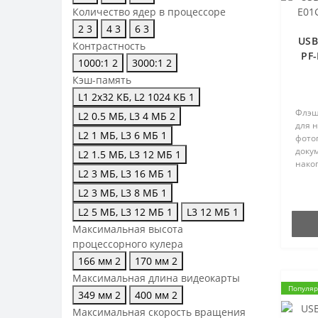
Количество ядер в процессоре
2
3
4
3
6
3
USB
Контрастность
PF
1000:1
2
3000:1
2
Кэш-память
L1 2x32 КБ, L2 1024 КБ
1
Флэш
L2 0.5 МБ, L3 4 МБ
2
для 
L2 1 МБ, L3 6 МБ
1
фото
докум
L2 1.5 МБ, L3 12 МБ
1
нако
L2 3 МБ, L3 16 МБ
1
алюм
отве
L2 3 МБ, L3 8 МБ
1
Flash
L2 5 МБ, L3 12 МБ
1
L3 12 МБ
1
Максимальная высота
процессорного кулера
166 мм
2
170 мм
2
Максимальная длина видеокарты
Популя
349 мм
2
400 мм
2
Максимальная скорость вращения