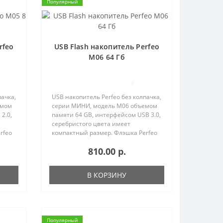
Популярный
rfeo
USB Flash накопитель Perfeo
M06 64 Гб
0
пачка,
USB накопитель Perfeo без колпачка,
емом
серии МИНИ, модель M06 объемом
2.0,
памяти 64 GB, интерфейсом USB 3.0,
серебристого цвета имеет
rfeo
компактный размер. Флэшка Perfeo
ения
идеально подходит для нанесения
810.00 р.
логотипов методом лазерной
гравировки, хранения фотог..
В КОРЗИНУ
Популярный