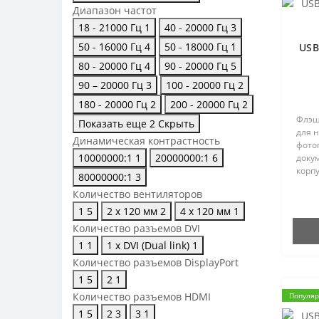
Диапазон частот
18 - 21000 Гц
1
40 - 20000 Гц
3
50 - 16000 Гц
4
50 - 18000 Гц
1
USB
80 - 20000 Гц
4
90 - 20000 Гц
5
90 – 20000 Гц
3
100 - 20000 Гц
2
180 - 20000 Гц
2
200 - 20000 Гц
2
Флэш
Показать еще 2
Скрыть
для 
Динамическая контрастность
фото
10000000:1
1
20000000:1
6
доку
корп
80000000:1
3
глянц
Количество вентиляторов
для ш
накоп
1
5
2 x 120 мм
2
4 x 120 мм
1
Количество разъемов DVI
1
1
1 х DVI (Dual link)
1
Количество разъемов DisplayPort
1
5
2
1
Количество разъемов HDMI
Популя
1
5
2
3
3
1