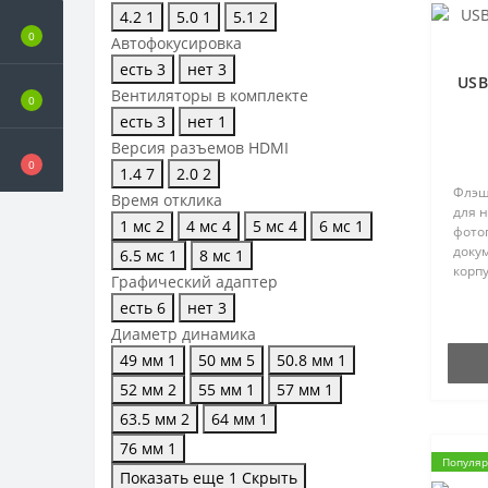
4.2
1
5.0
1
5.1
2
0
Автофокусировка
есть
3
нет
3
USB
Вентиляторы в комплекте
0
есть
3
нет
1
Версия разъемов HDMI
0
1.4
7
2.0
2
Флэш
Время отклика
для 
1 мс
2
4 мс
4
5 мс
4
6 мс
1
фото
доку
6.5 мс
1
8 мс
1
корп
Графический адаптер
матов
есть
6
нет
3
для ш
накоп
Диаметр динамика
49 мм
1
50 мм
5
50.8 мм
1
52 мм
2
55 мм
1
57 мм
1
63.5 мм
2
64 мм
1
76 мм
1
Популя
Показать еще 1
Скрыть