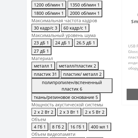
1200 об/мин
1
1350 об/мин
1
1800 об/мин
1
2000 об/мин
1
Максимальная частота кадров
Sm
30 кадр/с
3
60 кадр/с
1
Максимальный уровень шума
23 дБ
1
24 дБ
1
26.5 дБ
1
USB F
27 дБ
1
Gloss
плас
Материал
индик
металл
1
металл/пластик
2
обор
пластик
31
пластик/ металл
2
для к
помо
полипропилен/вспененный
межд
пластик
6
пласт
ткань/резиновое основание
5
Мощность акустической системы
2 х 2 Вт
2
2 х 3 Вт
1
2 х 5 Вт
2
Объем
4 Гб
1
8 Гб
2
16 Гб
1
400 мл
1
Объем видеопамяти