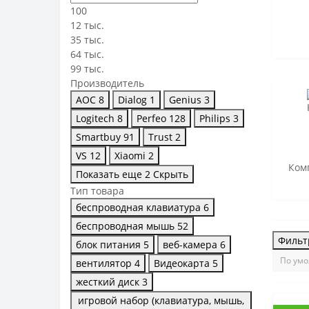
100
12 тыс.
35 тыс.
64 тыс.
99 тыс.
Производитель
AOC
8
Dialog
1
Genius
3
Logitech
8
Perfeo
128
Philips
3
Smartbuy
91
Trust
2
VS
12
Xiaomi
2
Ком
Показать еще 2
Скрыть
Тип товара
беспроводная клавиатура
6
беспроводная мышь
52
Фильт
блок питания
5
веб-камера
6
вентилятор
4
Видеокарта
5
жесткий диск
3
игровой набор (клавиатура, мышь,