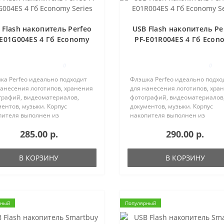
 Flash накопитель Perfeo
USB Flash накопитель Pe
-E01G004ES 4 Гб Economy
PF-E01R004ES 4 Гб Econ
Series
Series
0
0
ка Perfeo идеально подходит
Флэшка Perfeo идеально подхо
нанесения логотипов, хранения
для нанесения логотипов, хра
графий, видеоматериалов,
фотографий, видеоматериалов
ентов, музыки. Корпус
документов, музыки. Корпус
пителя выполнен из
накопителя выполнен из
иниевого сплава. Корпус имеет
алюминиевого сплава. Корпус 
285.00 р.
290.00 р.
рстие для шнурка.Купить USB
отверстие для шнурка.Купить 
 накопитель Perfeo Вы можете ..
Flash накопитель Perfeo Вы мож
В КОРЗИНУ
В КОРЗИНУ
рный
Популярный