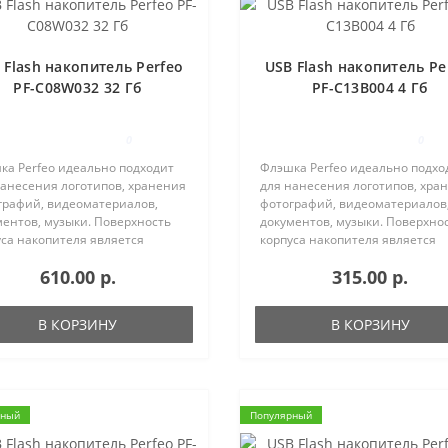
 Flash накопитель Perfeo
USB Flash накопитель Pe
PF-C08W032 32 Гб
PF-C13B004 4 Гб
0
0
ка Perfeo идеально подходит
Флэшка Perfeo идеально подхо
нанесения логотипов, хранения
для нанесения логотипов, хра
графий, видеоматериалов,
фотографий, видеоматериалов
ментов, музыки. Поверхность
документов, музыки. Поверхно
уса накопителя является
корпуса накопителя является
евой. Корпус имеет отверстие
матовой. Корпус имеет отверс
610.00 р.
315.00 р.
нурка.Купить USB Flash
для шнурка.Купить USB Flash
итель Perfeo Вы можете ..
накопитель Perfeo Вы можете в 
В КОРЗИНУ
В КОРЗИНУ
рный
Популярный