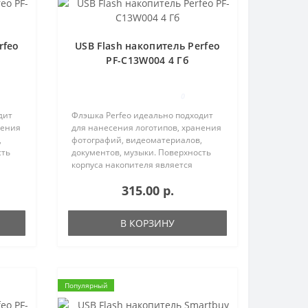
rfeo
USB Flash накопитель Perfeo
PF-C13W004 4 Гб
0
дит
Флэшка Perfeo идеально подходит
нения
для нанесения логотипов, хранения
,
фотографий, видеоматериалов,
сть
документов, музыки. Поверхность
корпуса накопителя является
тие
матовой. Корпус имеет отверстие
315.00 р.
для шнурка.Купить USB Flash
..
накопитель Perfeo Вы можете в ..
В КОРЗИНУ
Популярный