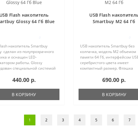
USB Flash накопитель
USB Flash накопител
artbuy Glossy 64 Гб Blue
Smartbuy M2 64 Гб
0
0
lash накопитель Smartbuy
USB накопитель Smartbuy без
y сделан из полупрозрачного
колпачка, модель M2 объемом
тика и оснащен LED-
памяти 64 Гб, интерфейсом USB
атором работы. Glossy
серебристого цвета имеет
удован специальной системой
компактный размер. Флэшка
репления колпачка - с
Smartbuy идеально подходит д
440.00 р.
690.00 р.
щью скобки он фиксируется
нанесения логотипов методом
у двумя выступающими
лазерной гравировки, хранени
инками на ус..
фото..
В КОРЗИНУ
В КОРЗИНУ
1
2
3
4
5
6
7