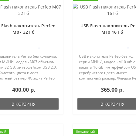
 Flash накопитель Perfeo
USB Flash накопитель Pe
M07 32 Гб
M10 16 Гб
0
0
акопитель Perfeo без колпачка,
USB накопитель Perfeo без кол
и МИНИ, модель M07 объемом
серии МИНИ, модель M10 объ
и 32 GB, интерфейсом USB 2.0,
памяти 16 GB, интерфейсом USB
бристого цвета имеет
серебристого цвета имеет
актный размер. Флэшка Perfeo
компактный размер. Флэшка Pe
льно подходит для нанесения
идеально подходит для нанес
400.00 р.
365.00 р.
типов методом лазерной
логотипов методом лазерной
ровки, хранения фотог..
гравировки, хранения фотог..
В КОРЗИНУ
В КОРЗИНУ
рный
Популярный