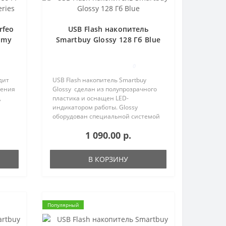
rfeo
USB Flash накопитель
omy
Smartbuy Glossy 128 Гб Blue
0
дит
USB Flash накопитель Smartbuy
нения
Glossy сделан из полупрозрачного
,
пластика и оснащен LED-
индикатором работы. Glossy
оборудован специальной системой
имеет
для крепления колпачка - с
1 090.00 р.
USB
помощью скобки он фиксируется
ете ..
между двумя выступающими
пластинками на ус..
В КОРЗИНУ
Популярный