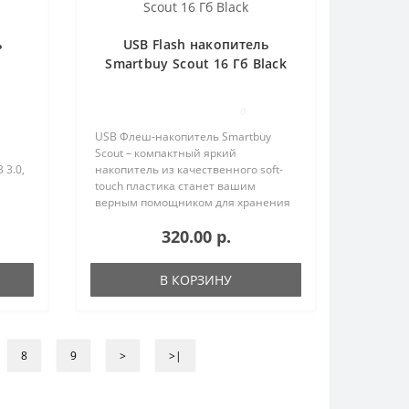
ь
USB Flash накопитель
Smartbuy Scout 16 Гб Black
0
USB Флеш-накопитель Smartbuy
Scout – компактный яркий
 3.0,
накопитель из качественного soft-
touch пластика станет вашим
верным помощником для хранения
ля
и переноса самых удачных
320.00 р.
фотографий, самой любимой
я
музыки и самых важных
документов.Купить USB Flash нак..
В КОРЗИНУ
8
9
>
>|