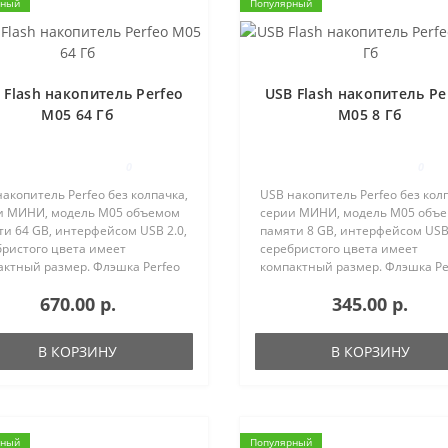
рный
Популярный
 Flash накопитель Perfeo
USB Flash накопитель Pe
M05 64 Гб
M05 8 Гб
0
0
акопитель Perfeo без колпачка,
USB накопитель Perfeo без кол
и МИНИ, модель M05 объемом
серии МИНИ, модель M05 объ
и 64 GB, интерфейсом USB 2.0,
памяти 8 GB, интерфейсом USB 
бристого цвета имеет
серебристого цвета имеет
актный размер. Флэшка Perfeo
компактный размер. Флэшка Pe
льно подходит для нанесения
идеально подходит для нанес
670.00 р.
345.00 р.
типов методом лазерной
логотипов методом лазерной
ровки, хранения фотог..
гравировки, хранения фотогр..
В КОРЗИНУ
В КОРЗИНУ
рный
Популярный