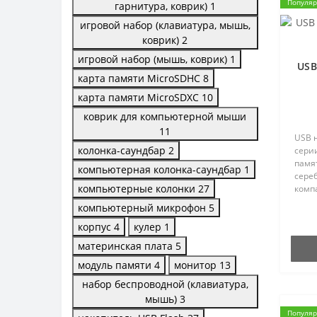
Популя
гарнитура, коврик)
1
игровой набор (клавиатура, мышь,
коврик)
2
игровой набор (мышь, коврик)
1
USB
карта памяти MicroSDHC
8
карта памяти MicroSDXC
10
коврик для компьютерной мыши
11
USB н
колонка-саундбар
2
сери
памят
компьютерная колонка-саундбар
1
сере
компьютерные колонки
27
комп
идеа
компьютерный микрофон
5
лого
корпус
4
кулер
1
грави
материнская плата
5
модуль памяти
4
монитор
13
набор беспроводной (клавиатура,
мышь)
3
Популя