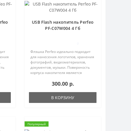
rfeo
USB Flash накопитель Perfeo
PF-C07W004 4 Гб
0
дит
Флэшка Perfeo идеально подходит
нения
для нанесения логотипов, хранения
,
фотографий, видеоматериалов,
сть
документов, музыки. Поверхность
корпуса накопителя является
тие
глянцевой. Корпус имеет отверстие
300.00 р.
для шнурка.Купить USB Flash
..
накопитель Perfeo Вы можете ..
В КОРЗИНУ
Популярный