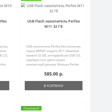
rfeo
USB Flash накопитель Perfeo
M11 32 Гб
0
пачка,
USB накопитель Perfeo без колпачка,
емом
серии МИНИ, модель M11 объемом
 2.0,
памяти 32 GB, интерфейсом USB 3.0,
серебристого цвета имеет
rfeo
компактный размер. Флэшка Perfeo
ения
идеально подходит для нанесения
585.00 р.
логотипов методом лазерной
гравировки, хранения фотог..
В КОРЗИНУ
Популярный