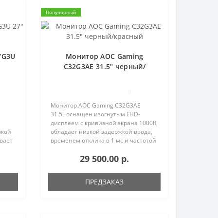
Популярный
7G3U
Монитор AOC Gaming
C32G3AE 31.5" черный/
красный
0
Монитор AOC Gaming C32G3AE
31.5" оснащен изогнутым FHD-
дисплеем с кривизной экрана 1000R,
зкой
обладает низкой задержкой ввода,
вает
временем отклика в 1 мс и частотой
ния
обновления в 165 Гц. Идеальное в
29 500.00 р.
и
своей универсальности устройство
 165
подойдет для игр любо..
ПРЕДЗАКАЗ