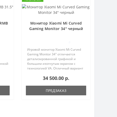
JRMB
Монитор Xiaomi Mi Curved
Gaming Monitor 34" черный
0
Игровой монитор Xiaomi Mi Curved
Gaming Monitor 34" отличается
детализированной графикой и
инкой
большим изогнутым экраном с
технологией VA. Отличный вариант
для геймеров и любителей
34 500.00 р.
насладиться красивой
качественной картинкой.
Поверхность экрана мато..
ПРЕДЗАКАЗ