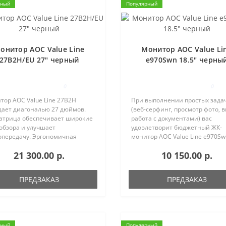
рный
Популярный
онитор AOC Value Line
Монитор AOC Value Li
27B2H/EU 27" черный
e970Swn 18.5" черны
0
0
тор AOC Value Line 27B2H
При выполнении простых зада
дает диагональю 27 дюймов.
(веб-серфинг, просмотр фото, в
матрица обеспечивает широкие
работа с документами) вас
обзора и улучшает
удовлетворит бюджетный ЖК-
опередачу. Эргономичная
монитор AOC Value Line e970Sw
авка позволяет регулировать
Если вам нужно без серьезных
21 300.00 р.
10 150.00 р.
наклона экрана. Благодаря
финансовых затрат заменить
одиодной подсветке
отслуживший свое компьютер
окристаллическо..
монитор, то обр..
ПРЕДЗАКАЗ
ПРЕДЗАКАЗ
рный
Популярный