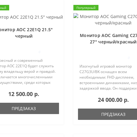
рный
Популярный
нитор AOC 22E1Q 21.5"
Монитор AOC Gaming C2
черный
27" черный/красный
0
0
ресный и современный
тор AOC 22E1Q будет служить
Изогнутый игровой монитор
у владельцу верой и правдой.
C27G3U/BK оснащен всем
тличается многочисленными
необходимым: FHD-дисплеем,
муществами, среди которых
встроенными динамиками, ни
 следует отметить MVA-
задержкой ввода. Он поддержи
12 500.00 р.
ицу. Именно она обеспечивает
FreeSync Premium для устране
24 000.00 р.
ие углы обзора, а также
разрывов в игровом процессе 
ешение..
обладает частотой обновления
ПРЕДЗАКАЗ
Гц для плавного..
ПРЕДЗАКАЗ