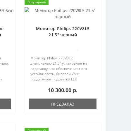
Популярный
ne
Монитор Philips 220V8L5
й
21.5" черный
0
ч
Монитор Philips 220V8L с
идео,
диагональю 21.5" установлен на
подставку, что обеспечивает его
устойчивость. Дисплей VA с
n.
поддержкой подсветки LED
формирует живую и яркую картинку.
10 300.00 р.
Такой дисплей эффективен для
ный
работы в офисных программах, а
также для просмо..
ПРЕДЗАКАЗ
Популярный