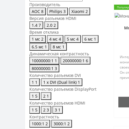
Производитель
Популя
AOC
8
Philips
3
Xiaomi
2
Версия разъемов HDMI
1.4
7
2.0
2
Мо
Время отклика
1 мс
2
4 мс
4
5 мс
4
6 мс
1
6.5 мс
1
8 мс
1
Динамическая контрастность
Инте
10000000:1
1
20000000:1
6
мони
своем
80000000:1
3
Он о
Количество разъемов DVI
преи
1
1
1 х DVI (Dual link)
1
особо
матр
Количество разъемов DisplayPort
широк
1
5
2
1
разр
Количество разъемов HDMI
1
5
2
3
3
1
Контрастность
1000:1
2
3000:1
2