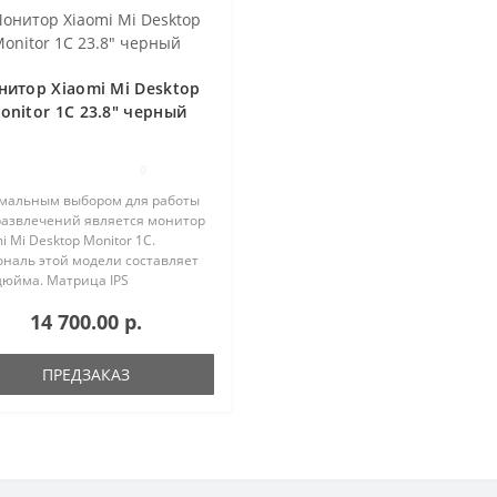
итор Xiaomi Mi Desktop
onitor 1C 23.8" черный
0
мальным выбором для работы
развлечений является монитор
i Mi Desktop Monitor 1C.
ональ этой модели составляет
дюйма. Матрица IPS
нтирует насыщенное и яркое
14 700.00 р.
ражение. Монитор отличается
кими углами обзора для комф..
ПРЕДЗАКАЗ