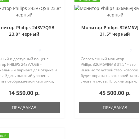
нитор Philips 243V7QSB
Монитор Philips 326M6V
23.8" черный
31.5" черный
0
0
ьный и доступный по цене
Современный монитор
ор PHILIPS 243V7QSB -
Philips 326M6VJRMB 31.5" – это
мальный вариант для отдыха и
именно то устройство, которое
ты. Здесь высокий уровень
будет поражать вас своей карт
ства отображаемой картинки,
снова и снова. Плоский экран,
торый отвечает матрица IPS.
корпус – черный матовый в
14 550.00 р.
45 500.00 р.
обеспечивает отличную
сочетании с темно–серым.
опередачу и разрешение в 1920
Подойдет к большинству
..
сегодняшних системных бло..
ПРЕДЗАКАЗ
ПРЕДЗАКАЗ
рный