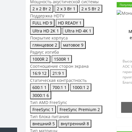
Мощность акустической системы
Популя
2 х 2 Вт
2
2 х 3 Вт
1
2 х 5 Вт
2
Поддержка HDTV
FULL HD
9
HD READY
1
Ultra HD 2K
1
Ultra HD 4K
1
М
Покрытие корпуса
глянцевое
2
матовое
9
Радиус изгиба
1000R
2
1500R
1
Высо
Соотношение сторон экрана
AOC V
гара
16:9
12
21:9
1
прият
Статическая контрастность
Благ
600:1
1
700:1
1
1000:1
2
экра
в ме
3000:1
6
Выгл
Тип AMD FreeSync
необ
FreeSync
1
FreeSync Premium
2
Тип блока питания
внешний
5
внутренний
8
Тип матрицы