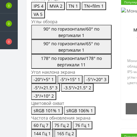
Популя
IPS
4
MVA
2
TN
1
TN+film
1
0
VA
5
Углы обзора
0
90° по горизонтали/60° по
М
вертикали
1
0
90° по горизонтали/65° по
вертикали
1
178° по горизонтали/178° по
Мони
вертикали
11
обла
Угол наклона экрана
IPS-
углы 
-20°/+5°
1
-5°/+15°
1
-5°/+20°
3
цвет
-5°/+21.5°
3
-3.5°/+21.5°
2
подст
угол 
-3°/+10°
2
свет
Цветовой охват
жидк
sRGB 101%
1
sRGB 106%
1
Частота обновления экрана
60 Гц
7
75 Гц
2
76 Гц
1
144 Гц
1
165 Гц
2
Популя