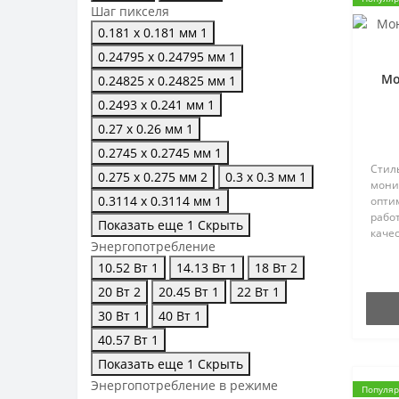
Шаг пикселя
0.181 х 0.181 мм
1
0.24795 х 0.24795 мм
1
Мо
0.24825 х 0.24825 мм
1
0.2493 х 0.241 мм
1
0.27 х 0.26 мм
1
0.2745 х 0.2745 мм
1
Стил
0.275 х 0.275 мм
2
0.3 х 0.3 мм
1
монит
0.3114 х 0.3114 мм
1
опти
рабо
Показать еще 1
Скрыть
каче
Энергопотребление
за ко
Она 
10.52 Вт
1
14.13 Вт
1
18 Вт
2
цвет
20 Вт
2
20.45 Вт
1
22 Вт
1
х 1080
30 Вт
1
40 Вт
1
40.57 Вт
1
Показать еще 1
Скрыть
Энергопотребление в режиме
Популя