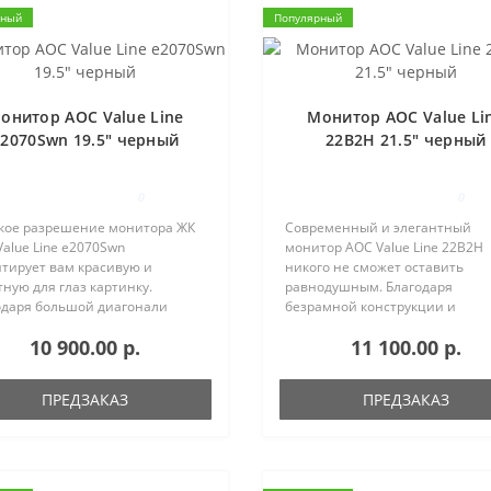
рный
Популярный
онитор AOC Value Line
Монитор AOC Value Li
e2070Swn 19.5" черный
22B2H 21.5" черный
0
0
кое разрешение монитора ЖК
Современный и элегантный
alue Line e2070Swn
монитор AOC Value Line 22B2H
нтирует вам красивую и
никого не сможет оставить
ную для глаз картинку.
равнодушным. Благодаря
одаря большой диагонали
безрамной конструкции и
на вы сможете рассмотреть все
бесшовному виду вы можете
10 900.00 р.
11 100.00 р.
льчайших подробностях.
использовать для показа сразу
ядит этот монитор очень
несколько мониторов,
ычно и привлекатель..
установленных рядом друг с др
ПРЕДЗАКАЗ
ПРЕДЗАКАЗ
Вне зависим..