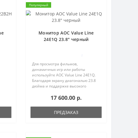
Популярный
ne
Монитор AOC Value Line
24E1Q 23.8" черный
0
Для просмотра фильмов,
динамичных игр или работы
используйте AOC Value Line 24E1Q.
Благодаря экрану диагональю 23.8
дюйма и поддержке высокого
разрешения ни одна даже самая
17 600.00 р.
мельчайшая деталь не останется
незамеченной. Для подключения
угом.
личных носителей..
ПРЕДЗАКАЗ