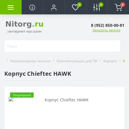
0
0
0
8 (952) 850-00-81
Заказать звонок
Компьютерная техника
Комплектующие для ПК
Корпуса
Кор
Корпус Chieftec HAWK
Популярный