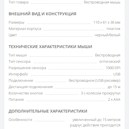
Тип товара
беспроводная мышь
ВНЕШНИЙ ВИД И КОНСТРУКЦИЯ
Размеры
110 х 61 х 36 мм
Материал корпуса
пластик
Цвет
черный/белый
ТЕХНИЧЕСКИЕ ХАРАКТЕРИСТИКИ МЫШИ
Тип мыши
беспроводная
Тип сенсора
оптический
Разрешение сенсора
1000 DPI
Интерфейс
USB
Подключение
беспроводное (USB-ресивер)
Дистанция подключения
до 15 м
Количество кнопок
3 с колесом прокрутки
Питание
2 x AAA
ДОПОЛНИТЕЛЬНЫЕ ХАРАКТЕРИСТИКИ
Особенности
увеличенный до 15 метров
радиус действия пригодится