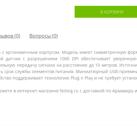
В КОРЗИНУ
зывов (0)
Вопросы
(0)
шь с эргономичным корпусом. Модель имеет симметричную форму
кий датчик с разрешением 1000
DPI
обеспечивает уверенную 
бильную передачу сигнала на расстояние до 10 метров. Источн
ь срок службы элементов питания. Миниатюрный USB-приемни
ство поддерживает технологию Plug n Play и не требует устан
ожете в интернет-магазине Nitorg.ru с доставкой по Армавиру 