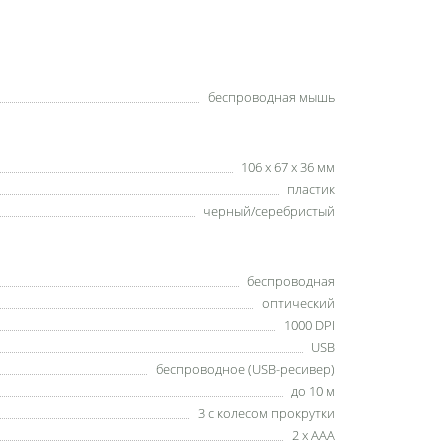
беспроводная мышь
106 х 67 х 36 мм
пластик
черный/серебристый
беспроводная
оптический
1000 DPI
USB
беспроводное (USB-ресивер)
до 10 м
3 с колесом прокрутки
2 x AAA