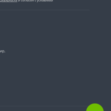
циальности
и согласен с условиями
ир,