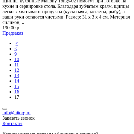
Щипцы кухонные Mallony Tongs-02 помогут при готовке на
кухне и сервировке стола. Благодаря зубчатым краям, щипцы
легко захватывают продукты (куски мяса, котлеты, рыбу), а
ваши руки остаются чистыми. Размер: 31 х 3 х 4 см. Материал
силикон, ..
190.00 р.
Предзаказ
|<
<
9
10
11
12
13
14
15
16
17
info@nitorg.ru
Заказать звонок
Контакты