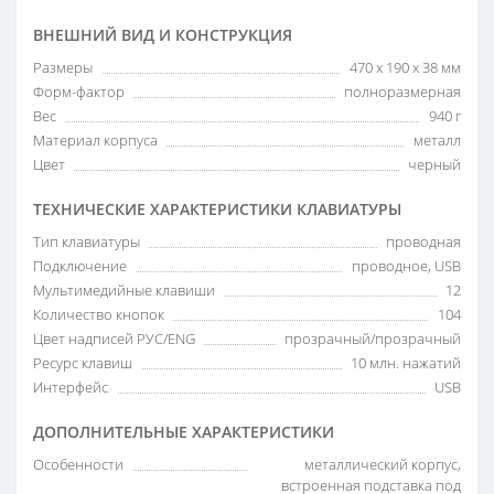
ВНЕШНИЙ ВИД И КОНСТРУКЦИЯ
Размеры
470 х 190 х 38 мм
Форм-фактор
полноразмерная
Вес
940 г
Материал корпуса
металл
Цвет
черный
ТЕХНИЧЕСКИЕ ХАРАКТЕРИСТИКИ КЛАВИАТУРЫ
Тип клавиатуры
проводная
Подключение
проводное, USB
Мультимедийные клавиши
12
Количество кнопок
104
Цвет надписей РУС/ENG
прозрачный/прозрачный
Ресурс клавиш
10 млн. нажатий
Интерфейс
USB
ДОПОЛНИТЕЛЬНЫЕ ХАРАКТЕРИСТИКИ
Особенности
металлический корпус,
встроенная подставка под