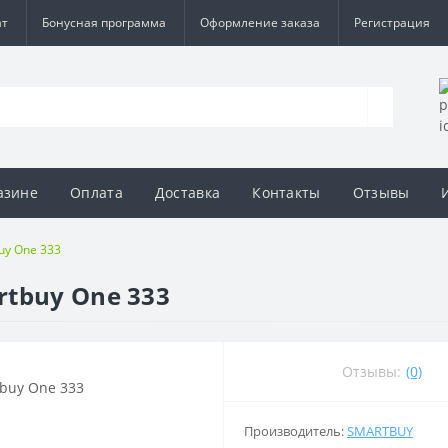
ат
Бонусная программа
Оформление заказа
Регистрация
азине
Оплата
Доставка
Контакты
Отзывы
uy One 333
tbuy One 333
Отзывы:
(0)
Производитель:
SMARTBUY