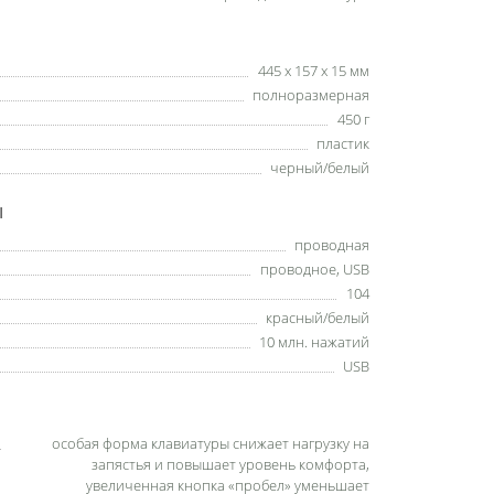
445 х 157 х 15 мм
полноразмерная
450 г
пластик
черный/белый
Ы
проводная
проводное, USB
104
красный/белый
10 млн. нажатий
USB
особая форма клавиатуры снижает нагрузку на
запястья и повышает уровень комфорта,
увеличенная кнопка «пробел» уменьшает