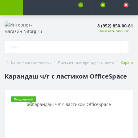
0
0
0
8 (952) 850-00-81
Заказать звонок
Канцелярские товары
Письменные принадлежности
Карандаш
Карандаш ч/г с ластиком OfficeSpace
Популярный